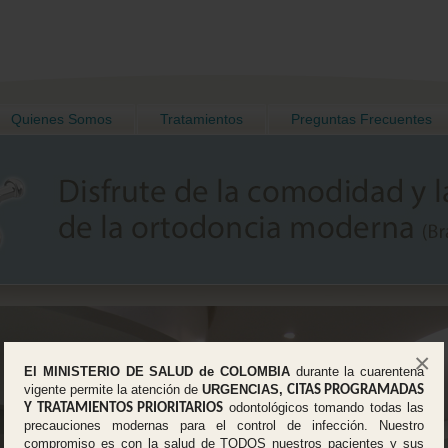
Quienes Somos
Tratamientos
Preguntas Frecuentes
×
El MINISTERIO DE SALUD de COLOMBIA
durante la cuarentena
vigente permite la atención de
URGENCIAS,
CITAS PROGRAMADAS
odontológicos tomando todas las
Y TRATAMIENTOS PRIORITARIOS
precauciones modernas para el control de infección. Nuestro
compromiso es con la salud de TODOS nuestros pacientes y sus