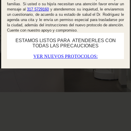
familias. Si usted o su hijo/a necesitan una atención favor enviar un
mensaje al
317 5729160
y atenderemos su inquietud, le enviaremos
un cuestionario, de acuerdo a su estado de salud el Dr. Rodríguez le
agenda una cita y le envía un permiso especial para trasladarse por
la ciudad, además del instrucciones del nuevo protocolo de atención.
Cuente con nuestro apoyo y compromiso.
ESTAMOS LISTOS PARA ATENDERLES CON
TODAS LAS PRECAUCIONES
VER NUEVOS PROTOCOLOS: